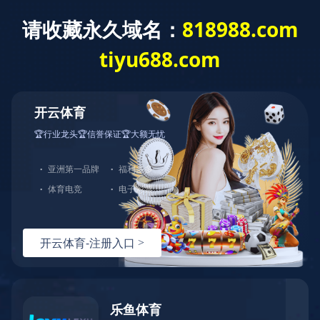
开云online（中
企业概况
工程业绩
开云online（中
国）
当前位置：
开云online（中国）
>
新闻资讯
>
新闻资讯
国）banner
远达国际承接的
来
（合同额
2359.16万元）2026年6月10日，