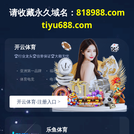
开云online（中
企业概况
工程业绩
开云online（中
国）
当前位置：
开云online（中国）
>
工程业绩
>
超高层及特大型地标性项目
国）banner
来源